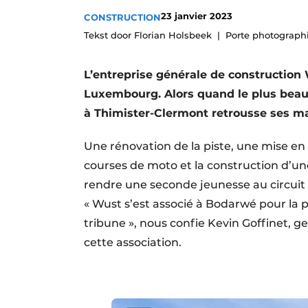
Termes et conditions
23 janvier 2023
CONSTRUCTION
Tekst door Florian Holsbeek
Porte photographi
Video’s
L’entreprise générale de construction 
Luxembourg. Alors quand le plus beau 
à Thimister-Clermont retrousse ses man
Une rénovation de la piste, une mise en 
courses de moto et la construction d’une
rendre une seconde jeunesse au circu
« Wust s’est associé à Bodarwé pour la p
tribune », nous confie Kevin Goffinet, g
cette association.