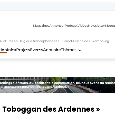
Magazines
Annoncer
Podcast
Vidéos
Newsletter
Moteu
nfrastructures en Belgique francophone et au Grand-Duché de Luxembourg
tion
Infra
Projets
Events
Annuaire
Thèmes
n
 parkings alentours, qui facilitent la construction. Ici, nous avons dû réalis
ndispensables pour utiliser du préfabriqué. »
« Toboggan des Ardennes »