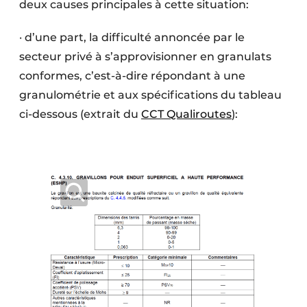
deux causes principales à cette situation:
Protection solaire
· d’une part, la difficulté annoncée par le
Rénovation
secteur privé à s’approvisionner en granulats
Sécurité incendie
conformes, c’est-à-dire répondant à une
granulométrie et aux spécifications du tableau
Software
ci-dessous (extrait du
CCT Qualiroutes
):
Techniques ferroviaires
Travaux ferroviaires