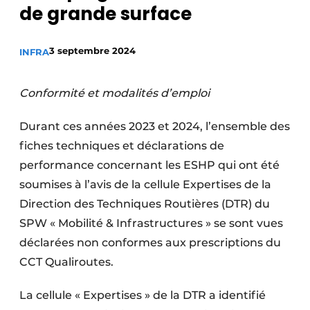
de grande surface
Termes et conditions
Video’s
3 septembre 2024
INFRA
Conformité et modalités d’emploi
Construction bois
Durant ces années 2023 et 2024, l’ensemble des
Contrôle d’accès
fiches techniques et déclarations de
performance concernant les ESHP qui ont été
Éclairage
soumises à l’avis de la cellule Expertises de la
Fondations
Direction des Techniques Routières (DTR) du
SPW « Mobilité & Infrastructures » se sont vues
Façades
déclarées non conformes aux prescriptions du
Géotextiles
CCT Qualiroutes.
Infrastructures souterraines et égouttage
La cellule « Expertises » de la DTR a identifié