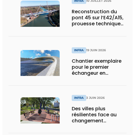
INFRA
10 JUILLET 2026
Reconstruction du
pont 45 sur l’E42/A15,
prouesse technique
et humaine
INFRA
19 JUIN 2026
Chantier exemplaire
pour le premier
échangeur en
diamant de Wallonie
INFRA
3 JUIN 2026
Des villes plus
résilientes face au
changement
climatique grâce au
béton