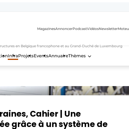
Magazines
Annoncer
Podcast
Vidéos
Newsletter
Moteu
nfrastructures en Belgique francophone et au Grand-Duché de Luxembourg
tion
Infra
Projets
Events
Annuaire
Thèmes
n
raines, Cahier | Une
blée grâce à un système de