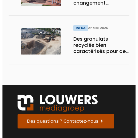
changement
climatique grâce au
béton
INFRA
27 MAI 2026
Des granulats
recyclés bien
caractérisés pour des
chantiers qui tiennent
la route
Des questions ? Contactez-nous