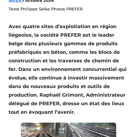
7 octobre 2024
INFRA
Termes et conditions
Texte Philippe Selke Photos PREFER
Video’s
Avec quatre sites d’exploitation en région
liégeoise, la société PREFER est le leader
belge dans plusieurs gammes de produits
Construction bois
préfabriqués en béton, comme les blocs de
Contrôle d’accès
construction et les traverses de chemin de
fer. Dans un environnement concurrentiel qui
Éclairage
évolue, elle continue à investir massivement
dans de nouveaux produits et outils de
Fondations
production. Raphaël Grimont, Administrateur
Façades
délégué de PREFER, dresse un état des lieux
tout en évoquant l’avenir.
Géotextiles
Infrastructures souterraines et égouttage