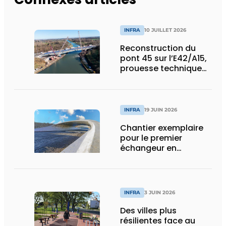
INFRA
10 JUILLET 2026
Reconstruction du
pont 45 sur l’E42/A15,
prouesse technique
et humaine
INFRA
19 JUIN 2026
Chantier exemplaire
pour le premier
échangeur en
diamant de Wallonie
INFRA
3 JUIN 2026
Des villes plus
résilientes face au