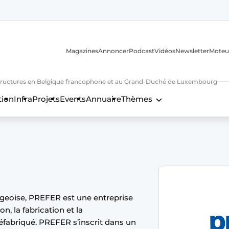
Magazines
Annoncer
Podcast
Vidéos
Newsletter
Moteu
nfrastructures en Belgique francophone et au Grand-Duché de Luxembourg
tion
Infra
Projets
Events
Annuaire
Thèmes
n
égeoise, PREFER est une entreprise
n, la fabrication et la
fabriqué. PREFER s’inscrit dans un