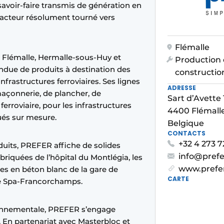
 savoir-faire transmis de génération en
acteur résolument tourné vers
Flémalle
à Flémalle, Hermalle-sous-Huy et
Production 
due de produits à destination des
constructio
nfrastructures ferroviaires. Ses lignes
ADRESSE
açonnerie, de plancher, de
Sart d’Avette 
rroviaire, pour les infrastructures
4400 Flémall
ués sur mesure.
Belgique
CONTACTS
+32 4 273 7
duits, PREFER affiche de solides
info@prefe
abriquées de l’hôpital du Montlégia, les
www.prefe
nes en béton blanc de la gare de
CARTE
de Spa-Francorchamps.
ronnementale, PREFER s’engage
. En partenariat avec Masterbloc et