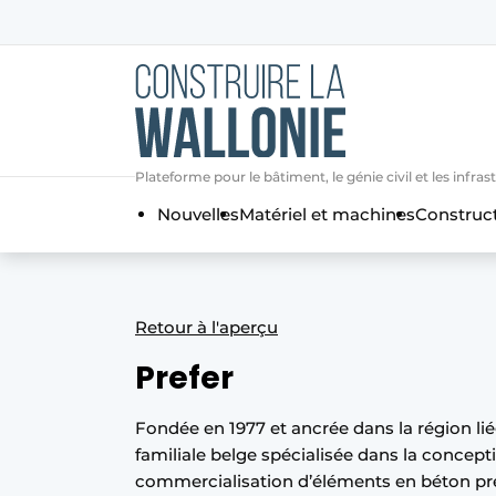
Contact
Contact direct
Emploi
Plateforme pour le bâtiment, le génie civil et les i
Enregistrer une offre d’emploi
Nouvelles
Matériel et machines
Construc
Entreprises
Merci de votre inscriptio
S’inscrire
Home
Meest gelezen
Retour à l'aperçu
Newsletter
Prefer
Podcasts
Privacy / Cookie statement
Fondée en 1977 et ancrée dans la région li
S’inscrire à l’événement
familiale belge spécialisée dans la conceptio
commercialisation d’éléments en béton pré
S’inscrire