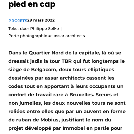
pied en cap
Termes et conditions
Video’s
29 mars 2022
PROJETS
Tekst door Philippe Selke
Porte photographique assar architects
Construction bois
Dans le Quartier Nord de la capitale, là où se
Contrôle d’accès
dressait jadis la tour TBR qui fut longtemps le
siège de Belgacom, deux tours elliptiques
Éclairage
dessinées par assar architects cassent les
Fondations
codes tout en apportant à leurs occupants un
confort de travail rare à Bruxelles. Sœurs et
Façades
non jumelles, les deux nouvelles tours ne sont
reliées entre elles que par un auvent en forme
Géotextiles
de ruban de Möbius, justifiant le nom du
Infrastructures souterraines et égouttage
projet développé par Immobel en partie pour