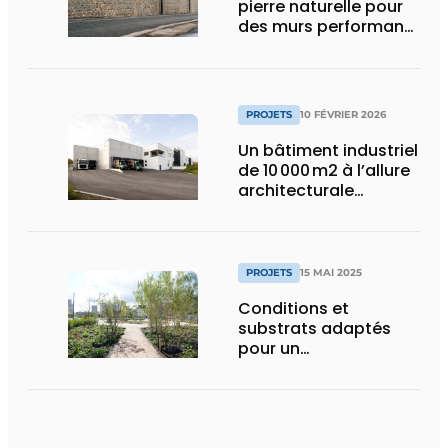
pierre naturelle pour
des murs performants
et esthétiques
PROJETS
10 FÉVRIER 2026
Un bâtiment industriel
de 10 000 m2 à l’allure
architecturale
construit en moins
d’un an
PROJETS
15 MAI 2025
Conditions et
substrats adaptés
pour un
aménagement
d’espace vert à
rendement optimal et
une gestion de l’eau