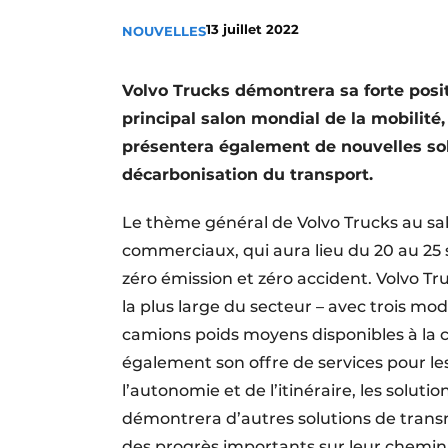
Termes et conditions
13 juillet 2022
NOUVELLES
Video’s
Volvo Trucks démontrera sa forte posit
principal salon mondial de la mobilité,
présentera également de nouvelles sol
décarbonisation du transport.
Le thème général de Volvo Trucks au sal
commerciaux, qui aura lieu du 20 au 25 
zéro émission et zéro accident. Volvo 
la plus large du secteur – avec trois m
camions poids moyens disponibles à la
également son offre de services pour les
l’autonomie et de l’itinéraire, les solut
démontrera d’autres solutions de trans
des progrès importants sur leur chemin 