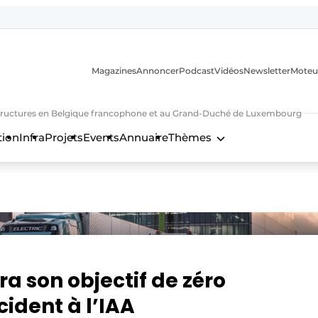
Magazines
Annoncer
Podcast
Vidéos
Newsletter
Moteu
nfrastructures en Belgique francophone et au Grand-Duché de Luxembourg
tion
Infra
Projets
Events
Annuaire
Thèmes
n
a son objectif de zéro
cident à l’IAA