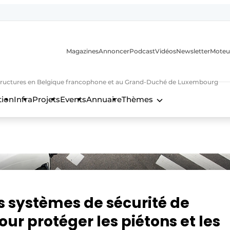
Magazines
Annoncer
Podcast
Vidéos
Newsletter
Moteu
nfrastructures en Belgique francophone et au Grand-Duché de Luxembourg
tion
Infra
Projets
Events
Annuaire
Thèmes
n
s systèmes de sécurité de
ur protéger les piétons et les