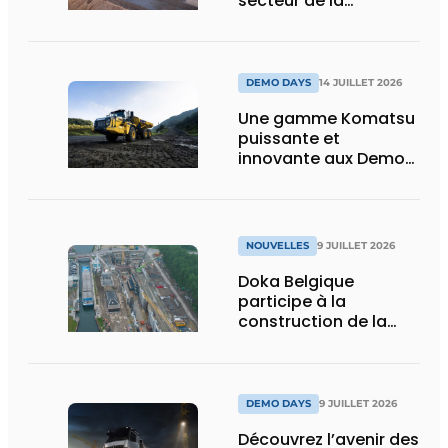
secteur de la
construction :
puissance, efficacité
et vision d’avenir
DEMO DAYS
14 JUILLET 2026
Une gamme Komatsu
puissante et
innovante aux Demo
Days 2026
NOUVELLES
9 JUILLET 2026
Doka Belgique
participe à la
construction de la
nouvelle écluse
d’Obourg
DEMO DAYS
9 JUILLET 2026
Découvrez l’avenir des