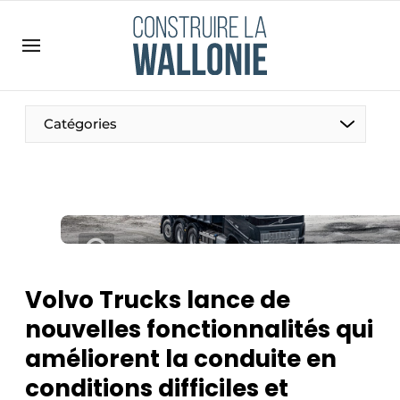
Contact
Contact direct
Emploi
Catégories
Enregistrer une offre d’emploi
Entreprises
Merci de votre inscription
S’inscrire
Home
Meest gelezen
Newsletter
Volvo Trucks lance de
Podcasts
nouvelles fonctionnalités qui
Privacy / Cookie statement
améliorent la conduite en
S’inscrire à l’événement
conditions difficiles et
S’inscrire