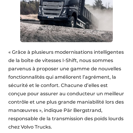
Protection solaire
Rénovation
Sécurité incendie
Software
« Grâce à plusieurs modernisations intelligentes
Techniques ferroviaires
de la boîte de vitesses I-Shift, nous sommes
parvenus à proposer une gamme de nouvelles
Travaux ferroviaires
fonctionnalités qui améliorent l’agrément, la
sécurité et le confort. Chacune d’elles est
conçue pour assurer au conducteur un meilleur
contrôle et une plus grande maniabilité lors des
manœuvres », indique Pär Bergstrand,
responsable de la transmission des poids lourds
chez Volvo Trucks.