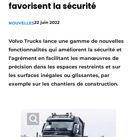
favorisent la sécurité
Termes et conditions
Video’s
22 juin 2022
NOUVELLES
Volvo Trucks lance une gamme de nouvelles
Construction bois
fonctionnalités qui améliorent la sécurité et
l’agrément en facilitant les manœuvres de
Contrôle d’accès
précision dans les espaces restreints et sur
Éclairage
les surfaces inégales ou glissantes, par
exemple sur les chantiers de construction.
Fondations
Façades
Géotextiles
Infrastructures souterraines et égouttage