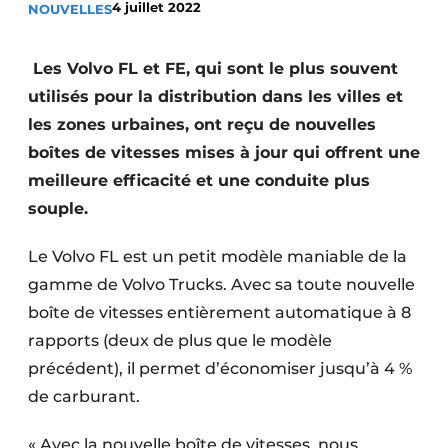
4 juillet 2022
NOUVELLES
Termes et conditions
Video’s
Les Volvo FL et FE, qui sont le plus souvent
utilisés pour la distribution dans les villes et
les zones urbaines, ont reçu de nouvelles
boîtes de vitesses mises à jour qui offrent une
Construction bois
meilleure efficacité et une conduite plus
Contrôle d’accès
souple.
Éclairage
Le Volvo FL est un petit modèle maniable de la
gamme de Volvo Trucks. Avec sa toute nouvelle
Fondations
boîte de vitesses entièrement automatique à 8
Façades
rapports (deux de plus que le modèle
précédent), il permet d’économiser jusqu’à 4 %
Géotextiles
de carburant.
Infrastructures souterraines et égouttage
« Avec la nouvelle boîte de vitesses, nous