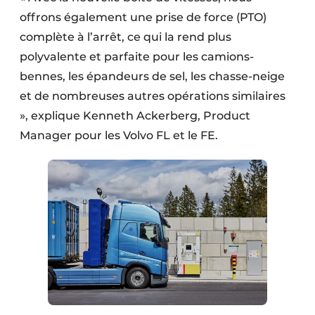
Protection solaire
offrons également une prise de force (PTO)
complète à l’arrêt, ce qui la rend plus
Rénovation
polyvalente et parfaite pour les camions-
bennes, les épandeurs de sel, les chasse-neige
Sécurité incendie
et de nombreuses autres opérations similaires
Software
», explique Kenneth Ackerberg, Product
Manager pour les Volvo FL et le FE.
Techniques ferroviaires
Travaux ferroviaires