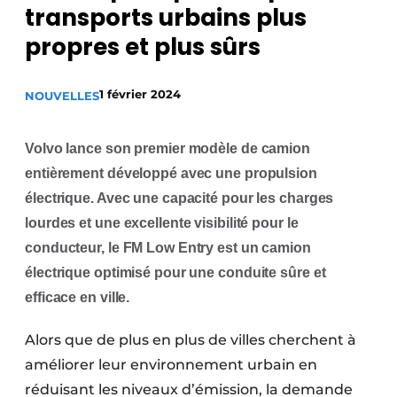
transports urbains plus
Termes et conditions
propres et plus sûrs
Video’s
1 février 2024
NOUVELLES
Construction bois
Volvo lance son premier modèle de camion
entièrement développé avec une propulsion
Contrôle d’accès
électrique. Avec une capacité pour les charges
Éclairage
lourdes et une excellente visibilité pour le
conducteur, le FM Low Entry est un camion
Fondations
électrique optimisé pour une conduite sûre et
Façades
efficace en ville.
Géotextiles
Alors que de plus en plus de villes cherchent à
améliorer leur environnement urbain en
Infrastructures souterraines et égouttage
réduisant les niveaux d’émission, la demande