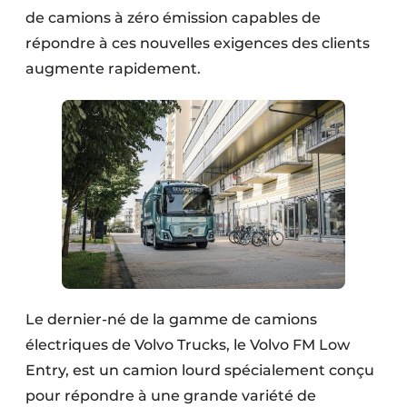
de camions à zéro émission capables de
Protection solaire
répondre à ces nouvelles exigences des clients
Rénovation
augmente rapidement.
Sécurité incendie
Software
Techniques ferroviaires
Travaux ferroviaires
Le dernier-né de la gamme de camions
électriques de Volvo Trucks, le Volvo FM Low
Entry, est un camion lourd spécialement conçu
pour répondre à une grande variété de