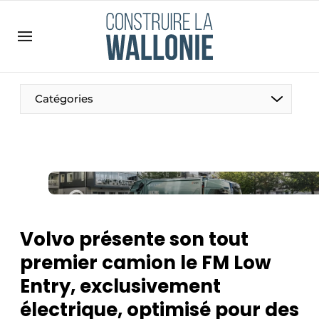
Contact
Contact direct
Emploi
Catégories
Enregistrer une offre d’emploi
Entreprises
Merci de votre inscription
S’inscrire
Home
Meest gelezen
Newsletter
Volvo présente son tout
Podcasts
premier camion le FM Low
Privacy / Cookie statement
Entry, exclusivement
S’inscrire à l’événement
électrique, optimisé pour des
S’inscrire