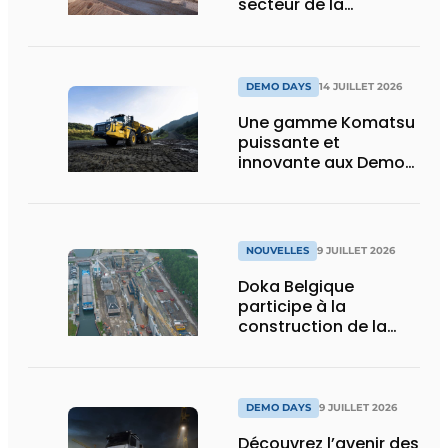
secteur de la
construction :
puissance, efficacité
et vision d’avenir
DEMO DAYS
14 JUILLET 2026
Une gamme Komatsu
puissante et
innovante aux Demo
Days 2026
NOUVELLES
9 JUILLET 2026
Doka Belgique
participe à la
construction de la
nouvelle écluse
d’Obourg
DEMO DAYS
9 JUILLET 2026
Découvrez l’avenir des