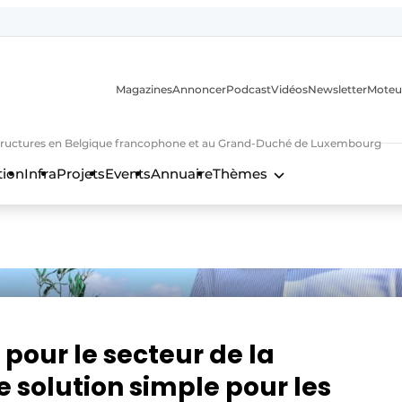
Magazines
Annoncer
Podcast
Vidéos
Newsletter
Moteu
nfrastructures en Belgique francophone et au Grand-Duché de Luxembourg
tion
Infra
Projets
Events
Annuaire
Thèmes
n
our le secteur de la
e solution simple pour les