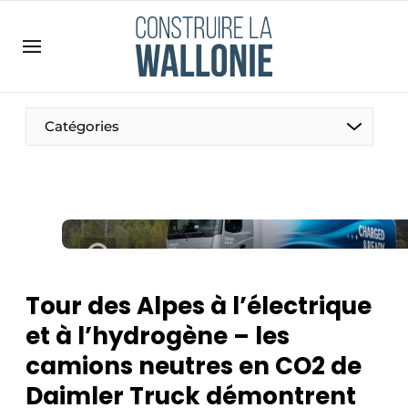
Contact
Contact direct
Emploi
Catégories
Enregistrer une offre d’emploi
Entreprises
Merci de votre inscription
S’inscrire
Home
Meest gelezen
Newsletter
Tour des Alpes à l’électrique
Podcasts
et à l’hydrogène – les
Privacy / Cookie statement
camions neutres en CO2 de
S’inscrire à l’événement
Daimler Truck démontrent
S’inscrire