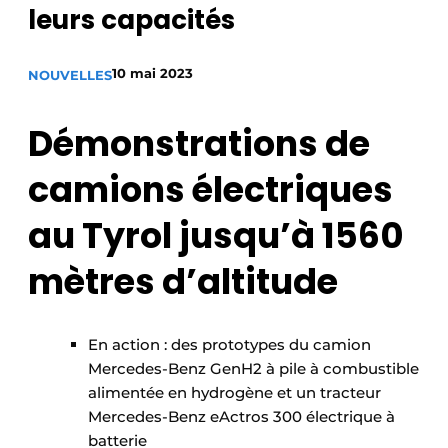
leurs capacités
Termes et conditions
Video’s
10 mai 2023
NOUVELLES
Démonstrations de
Construction bois
camions électriques
Contrôle d’accès
au Tyrol jusqu’à 1560
Éclairage
mètres d’altitude
Fondations
Façades
En action : des prototypes du camion
Mercedes-Benz GenH2 à pile à combustible
Géotextiles
alimentée en hydrogène et un tracteur
Mercedes-Benz eActros 300 électrique à
Infrastructures souterraines et égouttage
batterie