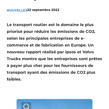
Termes et conditions
22 septembre 2022
NOUVELLES
Video’s
Le transport routier est le domaine le plus
priorisé pour réduire les émissions de CO2,
Construction bois
selon les principales entreprises de e-
commerce et de fabrication en Europe. Un
Contrôle d’accès
nouveau rapport réalisé par Ipsos et Volvo
Trucks montre que les entreprises sont prêtes
Éclairage
à payer plus cher pour les fournisseurs de
Fondations
transport ayant des émissions de CO2 plus
faibles.
Façades
Géotextiles
Infrastructures souterraines et égouttage