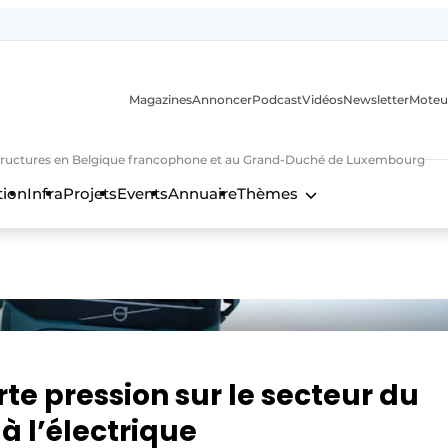
Magazines
Annoncer
Podcast
Vidéos
Newsletter
Moteu
nfrastructures en Belgique francophone et au Grand-Duché de Luxembourg
tion
Infra
Projets
Events
Annuaire
Thèmes
n
te pression sur le secteur du
à l’électrique