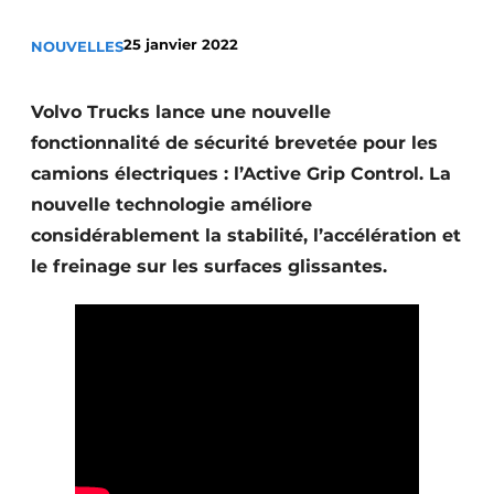
Termes et conditions
25 janvier 2022
NOUVELLES
Video’s
Volvo Trucks lance une nouvelle
fonctionnalité de sécurité brevetée pour les
Construction bois
camions électriques : l’Active Grip Control. La
nouvelle technologie améliore
Contrôle d’accès
considérablement la stabilité, l’accélération et
le freinage sur les surfaces glissantes.
Éclairage
Fondations
Façades
Géotextiles
Infrastructures souterraines et égouttage