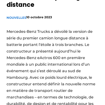
distance
Termes et conditions
Video’s
10 octobre 2023
NOUVELLES
Mercedes-Benz Trucks a dévoilé la version de
Construction bois
série du premier camion longue distance à
batterie portant l’étoile à trois branches. Le
Contrôle d’accès
constructeur a présenté aujourd’hui le
Éclairage
Mercedes-Benz eActros 600 en première
mondiale à un public international lors d’un
Fondations
événement qui s’est déroulé au sud de
Hambourg. Avec ce poids lourd électrique, le
Façades
constructeur entend définir la nouvelle norme
Géotextiles
en matière de transport routier de
marchandises – en termes de technologie, de
Infrastructures souterraines et égouttage
durabilité, de design et de rentabilité pour les