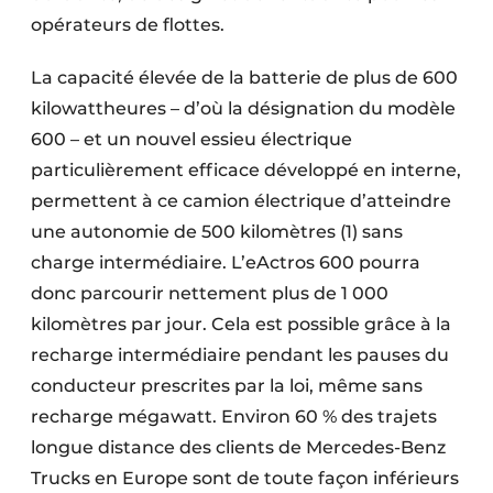
Protection solaire
opérateurs de flottes.
Rénovation
La capacité élevée de la batterie de plus de 600
kilowattheures – d’où la désignation du modèle
Sécurité incendie
600 – et un nouvel essieu électrique
particulièrement efficace développé en interne,
Software
permettent à ce camion électrique d’atteindre
Techniques ferroviaires
une autonomie de 500 kilomètres (1) sans
charge intermédiaire. L’eActros 600 pourra
Travaux ferroviaires
donc parcourir nettement plus de 1 000
kilomètres par jour. Cela est possible grâce à la
recharge intermédiaire pendant les pauses du
conducteur prescrites par la loi, même sans
recharge mégawatt. Environ 60 % des trajets
longue distance des clients de Mercedes-Benz
Trucks en Europe sont de toute façon inférieurs