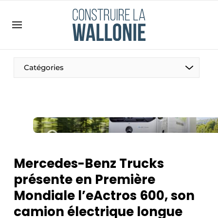
Contact
Contact direct
Emploi
Catégories
Enregistrer une offre d’emploi
Entreprises
Merci de votre inscription
S’inscrire
Home
Meest gelezen
Newsletter
Mercedes-Benz Trucks
Podcasts
présente en Première
Privacy / Cookie statement
Mondiale l’eActros 600, son
S’inscrire à l’événement
camion électrique longue
S’inscrire