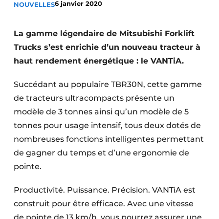
6 janvier 2020
NOUVELLES
Termes et conditions
Video’s
La gamme légendaire de Mitsubishi Forklift
Trucks s’est enrichie d’un nouveau tracteur à
haut rendement énergétique : le VANTiA.
Construction bois
Succédant au populaire TBR30N, cette gamme
Contrôle d’accès
de tracteurs ultracompacts présente un
modèle de 3 tonnes ainsi qu’un modèle de 5
Éclairage
tonnes pour usage intensif, tous deux dotés de
nombreuses fonctions intelligentes permettant
Fondations
de gagner du temps et d’une ergonomie de
Façades
pointe.
Géotextiles
Productivité. Puissance. Précision. VANTiA est
construit pour être efficace. Avec une vitesse
Infrastructures souterraines et égouttage
de pointe de 13 km/h, vous pourrez assurer une