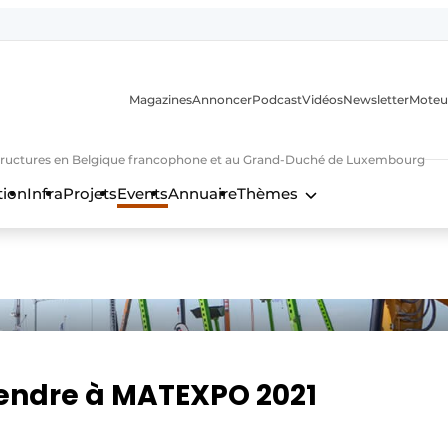
Magazines
Annoncer
Podcast
Vidéos
Newsletter
Moteu
nfrastructures en Belgique francophone et au Grand-Duché de Luxembourg
tion
Infra
Projets
Events
Annuaire
Thèmes
n
rendre à MATEXPO 2021