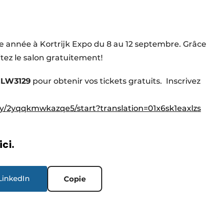
e année à Kortrijk Expo du 8 au 12 septembre. Grâce
itez le salon gratuitement!
LW3129
pour obtenir vos tickets gratuits. Inscrivez
vey/2yqqkmwkazqe5/start?translation=01x6sk1eaxlzs
ici.
LinkedIn
Copie