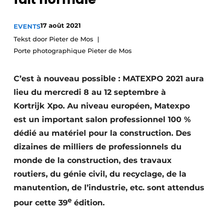
Termes et conditions
17 août 2021
EVENTS
Video’s
Tekst door Pieter de Mos
Porte photographique Pieter de Mos
Construction bois
C’est à nouveau possible : MATEXPO 2021 aura
lieu du mercredi 8 au 12 septembre à
Contrôle d’accès
Kortrijk Xpo. Au niveau européen, Matexpo
Éclairage
est un important salon professionnel 100 %
dédié au matériel pour la construction. Des
Fondations
dizaines de milliers de professionnels du
monde de la construction, des travaux
Façades
routiers, du génie civil, du recyclage, de la
Géotextiles
manutention, de l’industrie, etc. sont attendus
e
pour cette 39
édition.
Infrastructures souterraines et égouttage