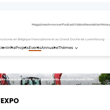
Magazines
Annoncer
Podcast
Vidéos
Newsletter
Moteu
nfrastructures en Belgique francophone et au Grand-Duché de Luxembourg
tion
Infra
Projets
Events
Annuaire
Thèmes
n
égiés dans le domaine des équipements compacts depuis 1994.
TEXPO