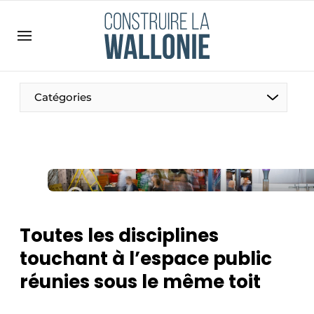
Contact
Contact direct
Emploi
Catégories
Enregistrer une offre d’emploi
Entreprises
Merci de votre inscription
S’inscrire
Home
Meest gelezen
Newsletter
Toutes les disciplines
Podcasts
touchant à l’espace public
Privacy / Cookie statement
réunies sous le même toit
S’inscrire à l’événement
S’inscrire