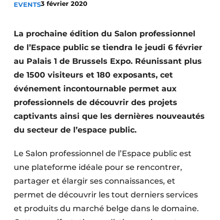
3 février 2020
EVENTS
Termes et conditions
Video’s
La prochaine édition du Salon professionnel
de l’Espace public se tiendra le jeudi 6 février
au Palais 1 de Brussels Expo. Réunissant plus
de 1500 visiteurs et 180 exposants, cet
Construction bois
événement incontournable permet aux
Contrôle d’accès
professionnels de découvrir des projets
captivants ainsi que les dernières nouveautés
Éclairage
du secteur de l’espace public.
Fondations
Le Salon professionnel de l’Espace public est
Façades
une plateforme idéale pour se rencontrer,
partager et élargir ses connaissances, et
Géotextiles
permet de découvrir les tout derniers services
Infrastructures souterraines et égouttage
et produits du marché belge dans le domaine.