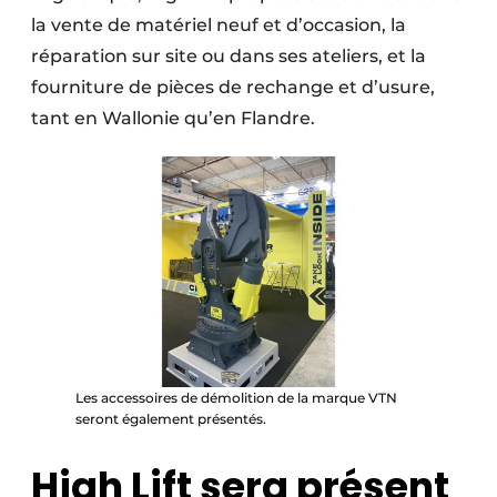
Protection solaire
la vente de matériel neuf et d’occasion, la
réparation sur site ou dans ses ateliers, et la
Rénovation
fourniture de pièces de rechange et d’usure,
tant en Wallonie qu’en Flandre.
Sécurité incendie
Software
Techniques ferroviaires
Travaux ferroviaires
Les accessoires de démolition de la marque VTN
seront également présentés.
High Lift sera présent