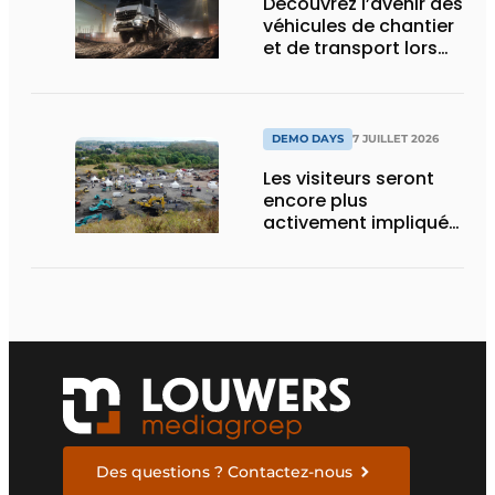
Découvrez l’avenir des
véhicules de chantier
et de transport lors
des Demo Days
DEMO DAYS
7 JUILLET 2026
Les visiteurs seront
encore plus
activement impliqués
dans les DEMO DAYS
2026
Des questions ? Contactez-nous