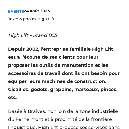
Termes et conditions
24 août 2023
EVENTS
Video’s
Texte & photos High Lift
High Lift – Stand B55
Construction bois
Depuis 2002, l’entreprise familiale High Lift
Contrôle d’accès
est à l’écoute de ses clients pour leur
proposer les outils de manutention et les
Éclairage
accessoires de travail dont ils ont besoin pour
équiper leurs machines de construction.
Fondations
Cisailles, godets, grappins, marteaux, pinces,
Façades
etc.
Géotextiles
Basée à Braives, non loin de la zone industrielle
du Fernelmont et à proximité de la frontière
Infrastructures souterraines et égouttage
linguistique, High Lift propose ses services dans