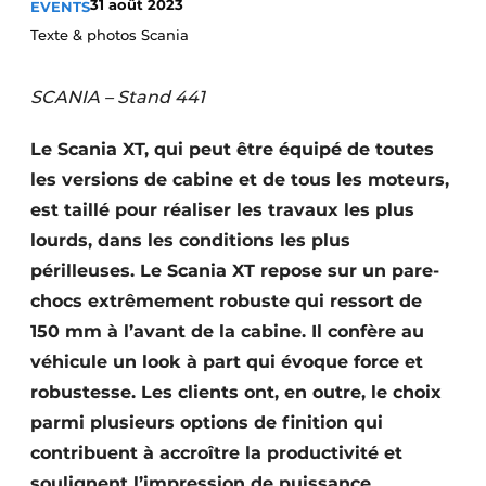
31 août 2023
EVENTS
Termes et conditions
Texte & photos Scania
Video’s
SCANIA – Stand 441
Le Scania XT, qui peut être équipé de toutes
Construction bois
les versions de cabine et de tous les moteurs,
est taillé pour réaliser les travaux les plus
Contrôle d’accès
lourds, dans les conditions les plus
Éclairage
périlleuses. Le Scania XT repose sur un pare-
chocs extrêmement robuste qui ressort de
Fondations
150 mm à l’avant de la cabine. Il confère au
Façades
véhicule un look à part qui évoque force et
robustesse. Les clients ont, en outre, le choix
Géotextiles
parmi plusieurs options de finition qui
contribuent à accroître la productivité et
Infrastructures souterraines et égouttage
soulignent l’impression de puissance