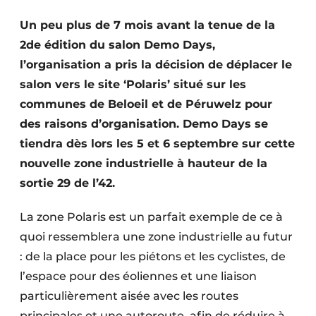
Termes et conditions
Un peu plus de 7 mois avant la tenue de la
Video’s
2de édition du salon Demo Days,
l’organisation a pris la décision de déplacer le
salon vers le site ‘Polaris’ situé sur les
communes de Beloeil et de Péruwelz pour
Construction bois
des raisons d’organisation. Demo Days se
Contrôle d’accès
tiendra dès lors les 5 et 6 septembre sur cette
nouvelle zone industrielle à hauteur de la
Éclairage
sortie 29 de l’42.
Fondations
La zone Polaris est un parfait exemple de ce à
Façades
quoi ressemblera une zone industrielle au futur
: de la place pour les piétons et les cyclistes, de
Géotextiles
l’espace pour des éoliennes et une liaison
particulièrement aisée avec les routes
Infrastructures souterraines et égouttage
principales et une autoroute, afin de réduire à