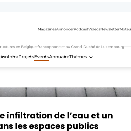
Magazines
Annoncer
Podcast
Vidéos
Newsletter
Moteu
nfrastructures en Belgique francophone et au Grand-Duché de Luxembourg
tion
Infra
Projets
Events
Annuaire
Thèmes
n
 infiltration de l’eau et un
dans les espaces publics