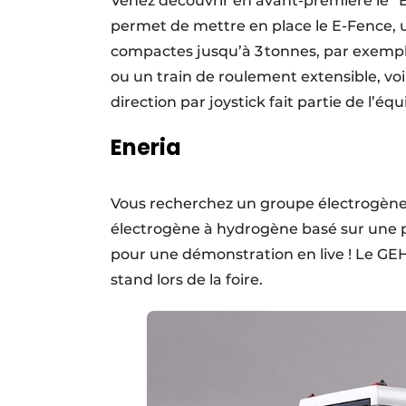
Venez découvrir en avant-première le “
permet de mettre en place le E-Fence, u
compactes jusqu’à 3 tonnes, par exemple,
ou un train de roulement extensible, vo
direction par joystick fait partie de l’é
Eneria
Vous recherchez un groupe électrogène 
électro­gène à hydrogène basé sur une p
pour une démon­stration en live ! Le GEH
stand lors de la foire.