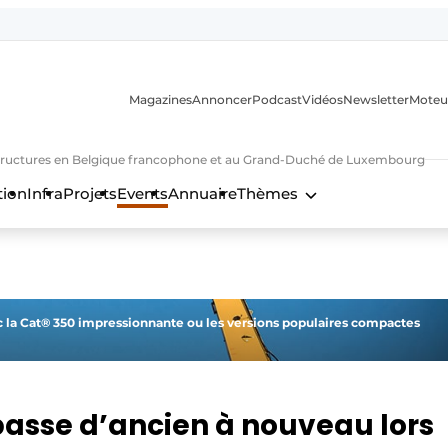
Magazines
Annoncer
Podcast
Vidéos
Newsletter
Moteu
nfrastructures en Belgique francophone et au Grand-Duché de Luxembourg
tion
Infra
Projets
Events
Annuaire
Thèmes
n
 la Cat® 350 impressionnante ou les versions populaires compactes
sse d’ancien à ­nouveau lors