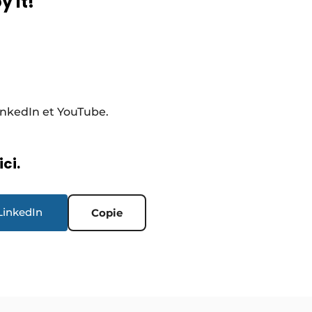
y It!
LinkedIn et YouTube.
ici.
LinkedIn
Copie