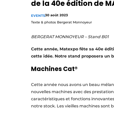
de la 40e édition de 
Termes et conditions
Video’s
30 août 2023
EVENTS
Texte & photos Bergerat Monnoyeur
BERGERAT MONNOYEUR – Stand B01
Cette année, Matexpo fête sa 40e éditi
cette idée. Notre stand proposera un 
Machines Cat®
Cette année nous avons un beau mélang
nouvelles machines avec des prestations
caractéristiques et fonctions innovant
notre stock. Les vieilles machines sont 