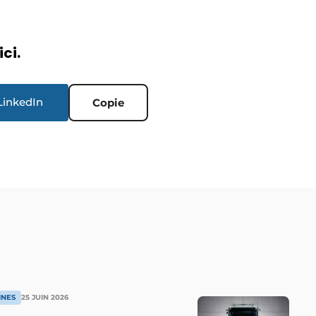
ici.
LinkedIn
Copie
INES
25 JUIN 2026