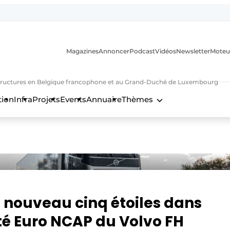
Magazines
Annoncer
Podcast
Vidéos
Newsletter
Moteu
nfrastructures en Belgique francophone et au Grand-Duché de Luxembourg
tion
Infra
Projets
Events
Annuaire
Thèmes
n
à nouveau cinq étoiles dans
ité Euro NCAP du Volvo FH