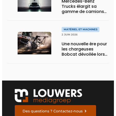
Mercedes-Benz
Trucks élargit sa
gamme de camions
électriques avec une
nouvelle variante
eActros Lowliner
MATÉRIEL ET MACHINES
2 JUIN 2026
Une nouvelle ère pour
les chargeuses
Bobcat dévoilée lors
des Demo Days 2026
Des questions ? Contactez-nous