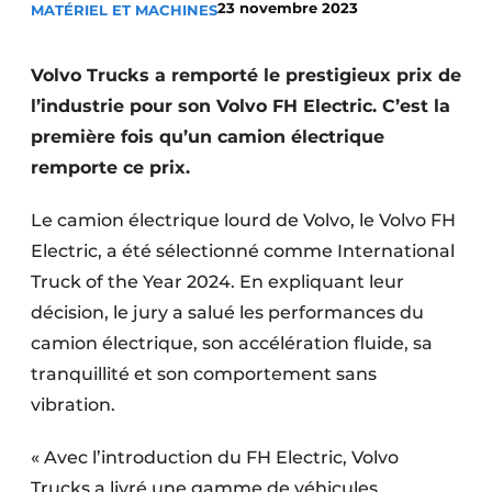
23 novembre 2023
MATÉRIEL ET MACHINES
Termes et conditions
Video’s
Volvo Trucks a remporté le prestigieux prix de
l’industrie pour son Volvo FH Electric. C’est la
première fois qu’un camion électrique
remporte ce prix.
Construction bois
Contrôle d’accès
Le camion électrique lourd de Volvo, le Volvo FH
Electric, a été sélectionné comme International
Éclairage
Truck of the Year 2024. En expliquant leur
décision, le jury a salué les performances du
Fondations
camion électrique, son accélération fluide, sa
Façades
tranquillité et son comportement sans
vibration.
Géotextiles
« Avec l’introduction du FH Electric, Volvo
Infrastructures souterraines et égouttage
Trucks a livré une gamme de véhicules