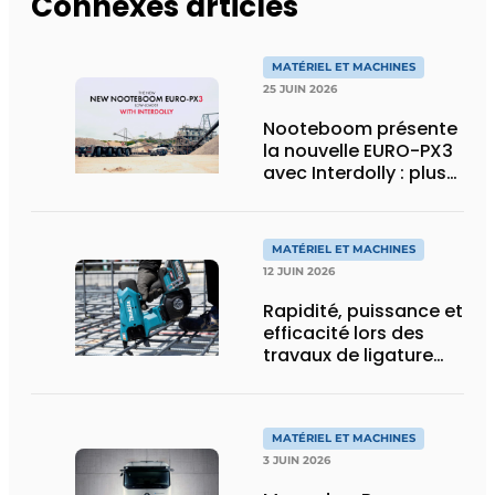
Connexes articles
MATÉRIEL ET MACHINES
25 JUIN 2026
Nooteboom présente
la nouvelle EURO-PX3
avec Interdolly : plus
de charge utile, plus
de flexibilité pour le
transport spécial
MATÉRIEL ET MACHINES
12 JUIN 2026
Rapidité, puissance et
efficacité lors des
travaux de ligature
d’acier d’armature
MATÉRIEL ET MACHINES
3 JUIN 2026