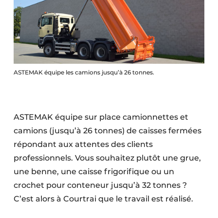
Protection solaire
Rénovation
Sécurité incendie
ASTEMAK équipe les camions jusqu’à 26 tonnes.
Software
Techniques ferroviaires
ASTEMAK équipe sur place camionnettes et
Travaux ferroviaires
camions (jusqu’à 26 tonnes) de caisses fermées
répondant aux attentes des clients
professionnels. Vous souhaitez plutôt une grue,
une benne, une caisse frigorifique ou un
crochet pour conteneur jusqu’à 32 tonnes ?
C’est alors à Courtrai que le travail est réalisé.