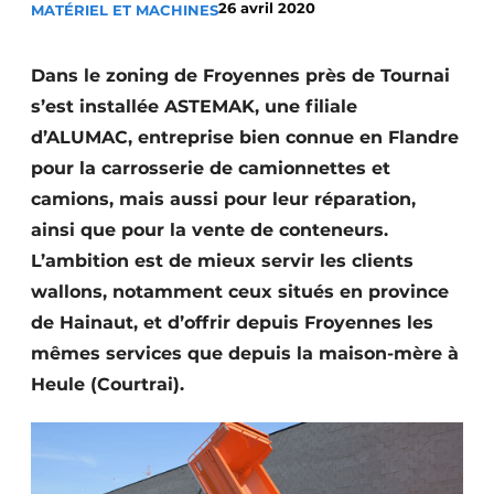
26 avril 2020
MATÉRIEL ET MACHINES
Termes et conditions
Video’s
Dans le zoning de Froyennes près de Tournai
s’est installée ASTEMAK, une filiale
d’ALUMAC, entreprise bien connue en Flandre
pour la carrosserie de camionnettes et
Construction bois
camions, mais aussi pour leur réparation,
Contrôle d’accès
ainsi que pour la vente de conteneurs.
L’ambition est de mieux servir les clients
Éclairage
wallons, notamment ceux situés en province
Fondations
de Hainaut, et d’offrir depuis Froyennes les
mêmes services que depuis la maison-mère à
Façades
Heule (Courtrai).
Géotextiles
Infrastructures souterraines et égouttage