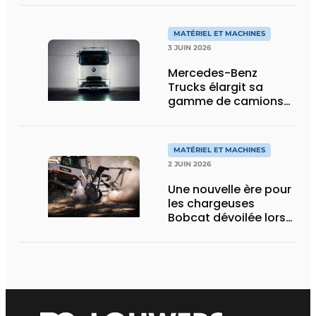
MATÉRIEL ET MACHINES
3 JUIN 2026
Mercedes-Benz
Trucks élargit sa
gamme de camions
électriques avec une
nouvelle variante
eActros Lowliner
MATÉRIEL ET MACHINES
2 JUIN 2026
Une nouvelle ère pour
les chargeuses
Bobcat dévoilée lors
des Demo Days 2026