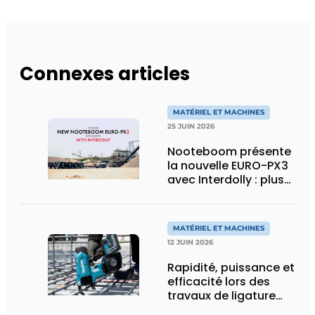
Connexes articles
MATÉRIEL ET MACHINES
25 JUIN 2026
Nooteboom présente
la nouvelle EURO-PX3
avec Interdolly : plus
de charge utile, plus
de flexibilité pour le
transport spécial
MATÉRIEL ET MACHINES
12 JUIN 2026
Rapidité, puissance et
efficacité lors des
travaux de ligature
d’acier d’armature