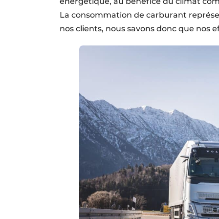
énergétique, au bénéfice du climat comm
La consommation de carburant représen
nos clients, nous savons donc que nos ef