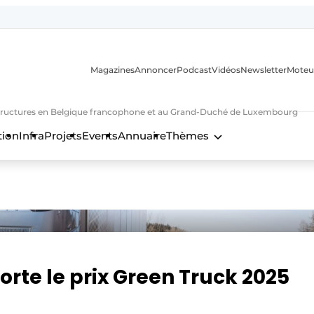
Magazines
Annoncer
Podcast
Vidéos
Newsletter
Moteu
nfrastructures en Belgique francophone et au Grand-Duché de Luxembourg
tion
Infra
Projets
Events
Annuaire
Thèmes
n
rte le prix Green Truck 2025