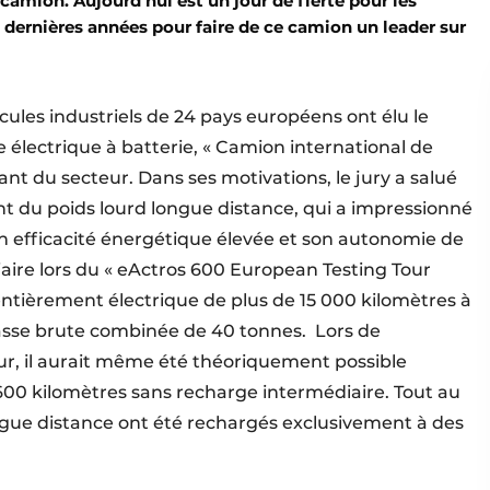
amion. Aujourd’hui est un jour de fierté pour les
es dernières années pour faire de ce camion un leader sur
icules industriels de 24 pays européens ont élu le
électrique à batterie, « Camion international de
tant du secteur. Dans ses motivations, le jury a salué
t du poids lourd longue distance, qui a impressionné
 efficacité énergétique élevée et son autonomie de
aire lors du « eActros 600 European Testing Tour
tièrement électrique de plus de 15 000 kilomètres à
masse brute combinée de 40 tonnes. Lors de
r, il aurait même été théoriquement possible
600 kilomètres sans recharge intermédiaire. Tout au
longue distance ont été rechargés exclusivement à des