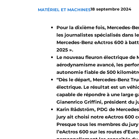
Termes et conditions
18 septembre 2024
MATÉRIEL ET MACHINES
Video’s
Pour la dixième fois, Mercedes-Benz
les journalistes spécialisés dans l
Mercedes-Benz eActros 600 à batt
2025 ».
Le nouveau fleuron électrique de
aérodynamisme avancé, les perfo
autonomie fiable de 500 kilomètr
“Dès le départ, Mercedes-Benz Tr
électrique. Le résultat est un véhi
capable de répondre à une large 
Gianenrico Griffini, président du ju
Karin Rådström, PDG de Mercedes-
jury ait choisi notre eActros 600
Presque tous les membres du jury 
l’eActros 600 sur les routes d’Eur