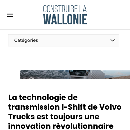
Contact
Contact direct
Emploi
Catégories
Enregistrer une offre d’emploi
Entreprises
Merci de votre inscription
S’inscrire
Home
Meest gelezen
Newsletter
La technologie de
Podcasts
transmission I-Shift de Volvo
Privacy / Cookie statement
Trucks est toujours une
S’inscrire à l’événement
innovation révolutionnaire
S’inscrire