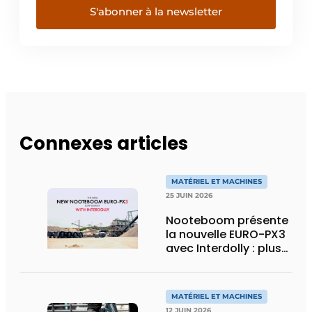
S'abonner à la newsletter
Connexes articles
MATÉRIEL ET MACHINES
25 JUIN 2026
Nooteboom présente
la nouvelle EURO-PX3
avec Interdolly : plus
de charge utile, plus
de flexibilité pour le
transport spécial
MATÉRIEL ET MACHINES
12 JUIN 2026