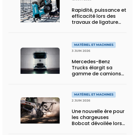
Rapidité, puissance et
efficacité lors des
travaux de ligature
d’acier d’armature
MATÉRIEL ET MACHINES
3 JUIN 2026
Mercedes-Benz
Trucks élargit sa
gamme de camions
électriques avec une
nouvelle variante
eActros Lowliner
MATÉRIEL ET MACHINES
2 JUIN 2026
Une nouvelle ère pour
les chargeuses
Bobcat dévoilée lors
des Demo Days 2026