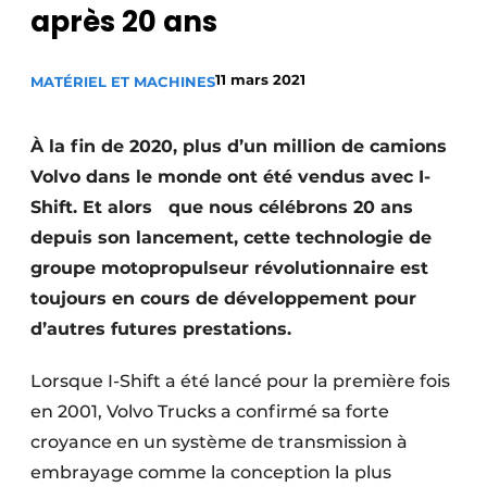
après 20 ans
Termes et conditions
Video’s
11 mars 2021
MATÉRIEL ET MACHINES
À la fin de 2020, plus d’un million de camions
Construction bois
Volvo dans le monde ont été vendus avec I-
Shift. Et alors que nous célébrons 20 ans
Contrôle d’accès
depuis son lancement, cette technologie de
Éclairage
groupe motopropulseur révolutionnaire est
toujours en cours de développement pour
Fondations
d’autres futures prestations.
Façades
Lorsque I-Shift a été lancé pour la première fois
Géotextiles
en 2001, Volvo Trucks a confirmé sa forte
croyance en un système de transmission à
Infrastructures souterraines et égouttage
embrayage comme la conception la plus