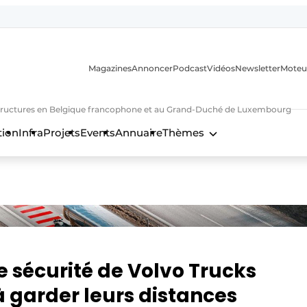
Magazines
Annoncer
Podcast
Vidéos
Newsletter
Moteu
nfrastructures en Belgique francophone et au Grand-Duché de Luxembourg
tion
Infra
Projets
Events
Annuaire
Thèmes
n
e sécurité de Volvo Trucks
à garder leurs distances