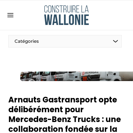
Contact
Contact direct
Emploi
Catégories
Enregistrer une offre d’emploi
Entreprises
Merci de votre inscription
S’inscrire
Home
Meest gelezen
Newsletter
Arnauts Gastransport opte
Podcasts
délibérément pour
Privacy / Cookie statement
Mercedes-Benz Trucks : une
S’inscrire à l’événement
collaboration fondée sur la
S’inscrire