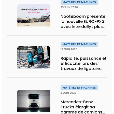
MATÉRIEL ET MACHINES
25 JUIN 2026
Nooteboom présente
la nouvelle EURO-PX3
avec Interdolly : plus
de charge utile, plus
de flexibilité pour le
transport spécial
MATÉRIEL ET MACHINES
12 JUIN 2026
Rapidité, puissance et
efficacité lors des
travaux de ligature
d’acier d’armature
MATÉRIEL ET MACHINES
3 JUIN 2026
Mercedes-Benz
Trucks élargit sa
gamme de camions