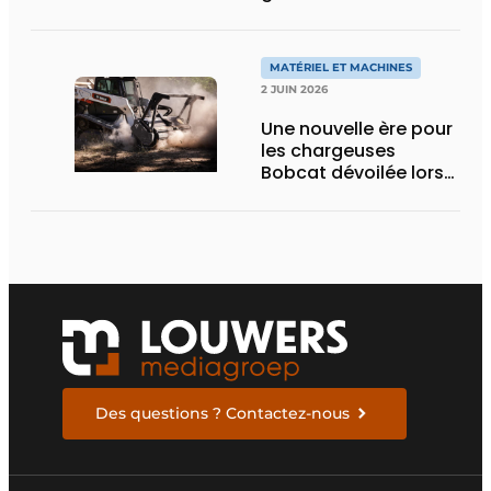
électriques avec une
nouvelle variante
eActros Lowliner
MATÉRIEL ET MACHINES
2 JUIN 2026
Une nouvelle ère pour
les chargeuses
Bobcat dévoilée lors
des Demo Days 2026
Des questions ? Contactez-nous