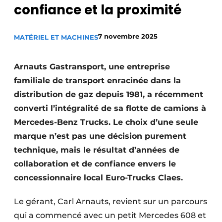
confiance et la proximité
Termes et conditions
Video’s
7 novembre 2025
MATÉRIEL ET MACHINES
Arnauts Gastransport, une entreprise
Construction bois
familiale de transport enracinée dans la
distribution de gaz depuis 1981, a récemment
Contrôle d’accès
converti l’intégralité de sa flotte de camions à
Éclairage
Mercedes-Benz Trucks. Le choix d’une seule
marque n’est pas une décision purement
Fondations
technique, mais le résultat d’années de
collaboration et de confiance envers le
Façades
concessionnaire local Euro-Trucks Claes.
Géotextiles
Le gérant, Carl Arnauts, revient sur un parcours
Infrastructures souterraines et égouttage
qui a commencé avec un petit Mercedes 608 et