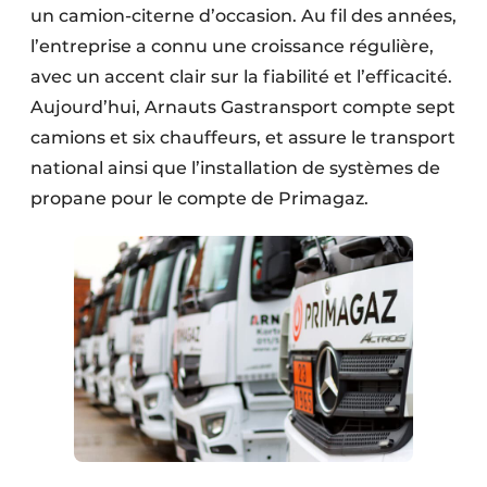
un camion-citerne d’occasion. Au fil des années,
Protection solaire
l’entreprise a connu une croissance régulière,
Rénovation
avec un accent clair sur la fiabilité et l’efficacité.
Aujourd’hui, Arnauts Gastransport compte sept
Sécurité incendie
camions et six chauffeurs, et assure le transport
national ainsi que l’installation de systèmes de
Software
propane pour le compte de Primagaz.
Techniques ferroviaires
Travaux ferroviaires