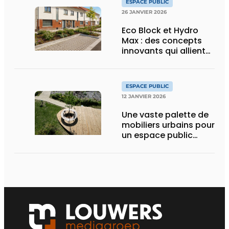
ESPACE PUBLIC
26 JANVIER 2026
Eco Block et Hydro
Max : des concepts
innovants qui allient
infiltration,
verdissement et
résistance
ESPACE PUBLIC
12 JANVIER 2026
Une vaste palette de
mobiliers urbains pour
un espace public
inclusif