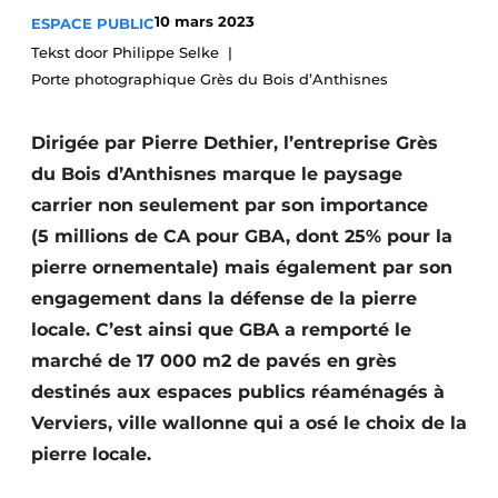
10 mars 2023
ESPACE PUBLIC
Termes et conditions
Tekst door Philippe Selke
Video’s
Porte photographique Grès du Bois d’Anthisnes
Dirigée par Pierre Dethier, l’entreprise Grès
Construction bois
du Bois d’Anthisnes marque le paysage
carrier non seulement par son importance
Contrôle d’accès
(5 millions de CA pour GBA, dont 25% pour la
pierre ornementale) mais également par son
Éclairage
engagement dans la défense de la pierre
Fondations
locale. C’est ainsi que GBA a remporté le
marché de 17 000 m2 de pavés en grès
Façades
destinés aux espaces publics réaménagés à
Géotextiles
Verviers, ville wallonne qui a osé le choix de la
pierre locale.
Infrastructures souterraines et égouttage