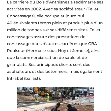
La carrière du Bois d’Anthisnes a redémarré ses
Protection solaire
activités en 2002. Avec sa société sœur (Feller
Concassages), elle occupe aujourd’hui
Rénovation
40 équivalents temps plein et produit plus d’un
Sécurité incendie
million de tonnes sur ses différents sites. Feller
concassages assure des prestations de
Software
concassage dans d’autres carrières que GBA
Techniques ferroviaires
Poulseur (Hermalle-sous-Huy et Jemelle), ainsi
que la commercialisation de sable et de
Travaux ferroviaires
granulats. Ses principaux clients sont des
asphalteurs et des bétonniers, mais également
Infrabel (ballast).