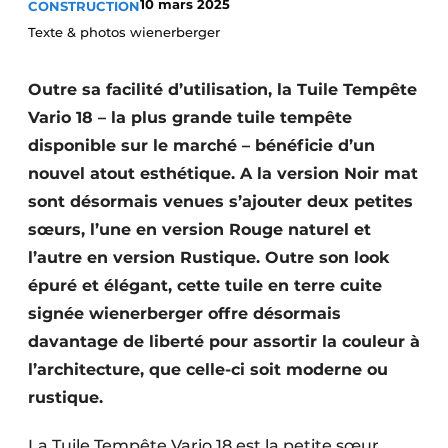
10 mars 2025
CONSTRUCTION
Termes et conditions
Texte & photos wienerberger
Video’s
Outre sa facilité d’utilisation, la Tuile Tempête
Vario 18 – la plus grande tuile tempête
disponible sur le marché – bénéficie d’un
Construction bois
nouvel atout esthétique. A la version Noir mat
Contrôle d’accès
sont désormais venues s’ajouter deux petites
sœurs, l’une en version Rouge naturel et
Éclairage
l’autre en version Rustique. Outre son look
épuré et élégant, cette tuile en terre cuite
Fondations
signée wienerberger offre désormais
Façades
davantage de liberté pour assortir la couleur à
l’architecture, que celle-ci soit moderne ou
Géotextiles
rustique.
Infrastructures souterraines et égouttage
La Tuile Tempête Vario 18 est la petite sœur