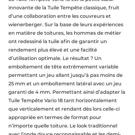
Protection solaire
innovante de la Tuile Tempête classique, fruit
d’une collaboration entre les couvreurs et
Rénovation
wienerberger. Sur la base de leurs expériences
en matière de toitures, les hommes de métier
Sécurité incendie
ont redessiné la tuile afin de garantir un
Software
rendement plus élevé et une facilité
d’utilisation optimale. Le résultat ? Un
Techniques ferroviaires
emboîtement de tête extrêmement variable
Travaux ferroviaires
permettant un jeu allant jusqu’à pas moins de
25 mm et un emboîtement latéral avec un jeu
garanti de 4 mm. Permettant ainsi d’adapter la
Tuile Tempête Vario 18 tant horizontalement
que verticalement et rendant dès lors celle-ci
appropriée en termes de format pour
n’importe quelle toiture. Le look traditionnel
avec l’onde douce reconnaissable et les demi-