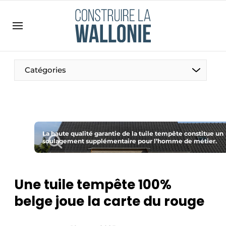
Contact
Contact direct
Emploi
Catégories
Enregistrer une offre d’emploi
Entreprises
Merci de votre inscription
S’inscrire
Home
Meest gelezen
La haute qualité garantie de la tuile tempête constitue un
soulagement supplémentaire pour l’homme de métier.
Newsletter
Podcasts
Une tuile tempête 100%
Privacy / Cookie statement
belge joue la carte du rouge
S’inscrire à l’événement
S’inscrire