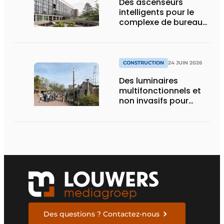
Des ascenseurs
intelligents pour le
complexe de bureaux
le plus durable de
Bruxelles
CONSTRUCTION
24 JUIN 2026
Des luminaires
multifonctionnels et
non invasifs pour
accompagner le
visiteur
Des questions ? Contactez-nous