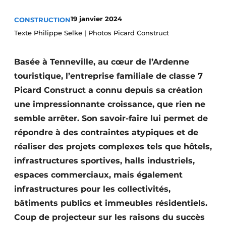
Termes et conditions
19 janvier 2024
CONSTRUCTION
Video’s
Texte Philippe Selke | Photos Picard Construct
Basée à Tenneville, au cœur de l’Ardenne
touristique, l’entreprise familiale de classe 7
Construction bois
Picard Construct a connu depuis sa création
Contrôle d’accès
une impressionnante croissance, que rien ne
semble arrêter. Son savoir-faire lui permet de
Éclairage
répondre à des contraintes atypiques et de
Fondations
réaliser des projets complexes tels que hôtels,
infrastructures sportives, halls industriels,
Façades
espaces commerciaux, mais également
infrastructures pour les collectivités,
Géotextiles
bâtiments publics et immeubles résidentiels.
Infrastructures souterraines et égouttage
Coup de projecteur sur les raisons du succès