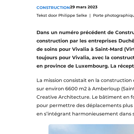
Termes et conditions
29 mars 2023
CONSTRUCTION
Tekst door Philippe Selke
Porte photographiq
Video’s
Dans un numéro précédent de Construir
construction par les entreprises Duch
de soins pour Vivalia à Saint-Mard (Vir
toujours pour Vivalia, avec la constru
en province de Luxembourg. La réceptio
La mission consistait en la construction
sur environ 6600 m2 à Amberloup (Saint
Creative Architecture. Le bâtiment en fo
pour permettre des déplacements plus co
en s’intégrant harmo­nieusement dans 