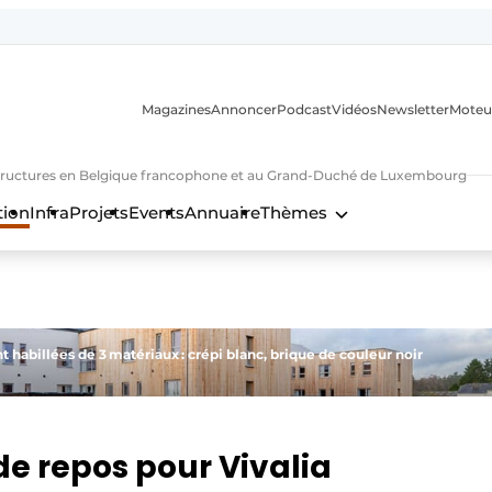
Magazines
Annoncer
Podcast
Vidéos
Newsletter
Moteu
nfrastructures en Belgique francophone et au Grand-Duché de Luxembourg
tion
Infra
Projets
Events
Annuaire
Thèmes
n
nt habillées de 3 matériaux : crépi blanc, brique de couleur noir
e repos pour Vivalia