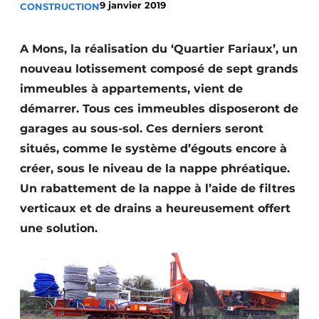
9 janvier 2019
CONSTRUCTION
Termes et conditions
Video’s
A Mons, la réalisation du ‘Quartier Fariaux’, un
nouveau lotissement composé de sept grands
immeubles à appartements, vient de
démarrer. Tous ces immeubles disposeront de
Construction bois
garages au sous-sol. Ces derniers seront
Contrôle d’accès
situés, comme le système d’égouts encore à
créer, sous le niveau de la nappe phréatique.
Éclairage
Un rabattement de la nappe à l’aide de filtres
Fondations
verticaux et de drains a heureusement offert
une solution.
Façades
Géotextiles
Infrastructures souterraines et égouttage