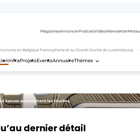
Magazines
Annoncer
Podcast
Vidéos
Newsletter
Moteu
nfrastructures en Belgique francophone et au Grand-Duché de Luxembourg
tion
Infra
Projets
Events
Annuaire
Thèmes
n
ui épouse parfaitement les courbes.
u’au dernier détail