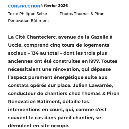
4 février 2026
CONSTRUCTION
Termes et conditions
Texte Philippe Selke Photos Thomas & Piron
Video’s
Rénovation Bâtiment
La Cité Chanteclerc, avenue de la Gazelle à
Construction bois
Uccle, comprend cinq tours de logements
sociaux – 134 au total – dont les trois plus
Contrôle d’accès
anciennes ont été construites en 1977. Toutes
nécessitaient une rénovation, qui dépasse
Éclairage
l’aspect purement énergétique suite aux
Fondations
constats opérés sur place. Julien Lawarrée,
conducteur de chantiers chez Thomas & Piron
Façades
Rénovation Bâtiment, détaille les
Géotextiles
interventions en cours, qui, comme c’est
souvent le cas dans pareil chantier, se
Infrastructures souterraines et égouttage
déroulent en site occupé.