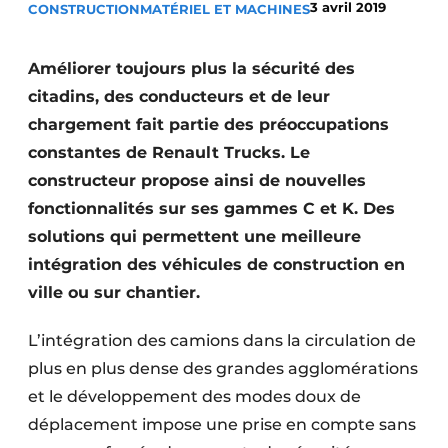
3 avril 2019
CONSTRUCTION
MATÉRIEL ET MACHINES
Termes et conditions
Video’s
Améliorer toujours plus la sécurité des
citadins, des conducteurs et de leur
chargement fait partie des préoccupations
constantes de Renault Trucks. Le
Construction bois
constructeur propose ainsi de nouvelles
Contrôle d’accès
fonctionnalités sur ses gammes C et K. Des
solutions qui permettent une meilleure
Éclairage
intégration des véhicules de construction en
Fondations
ville ou sur chantier.
Façades
L’intégration des camions dans la circulation de
plus en plus dense des grandes agglomérations
Géotextiles
et le développement des modes doux de
Infrastructures souterraines et égouttage
déplacement impose une prise en compte sans