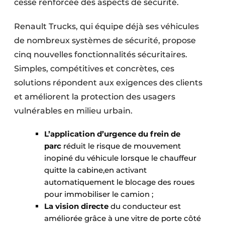
cesse renforcée des aspects de sécurité.
Protection solaire
Renault Trucks, qui équipe déjà ses véhicules
Rénovation
de nombreux systèmes de sécurité, propose
cinq nouvelles fonctionnalités sécuritaires.
Sécurité incendie
Simples, compétitives et concrètes, ces
Software
solutions répondent aux exigences des clients
et améliorent la protection des usagers
Techniques ferroviaires
vulnérables en milieu urbain.
Travaux ferroviaires
L’application d’urgence du frein de
parc
réduit le risque de mouvement
inopiné du véhicule lorsque le chauffeur
quitte la cabine,en activant
automatiquement le blocage des roues
pour immobiliser le camion ;
La vision directe
du conducteur est
améliorée grâce à une vitre de porte côté