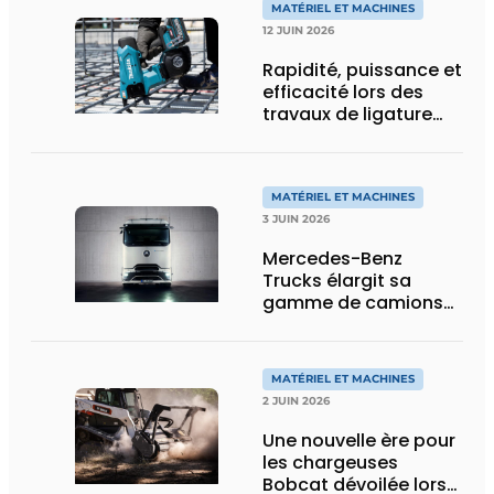
MATÉRIEL ET MACHINES
12 JUIN 2026
Rapidité, puissance et
efficacité lors des
travaux de ligature
d’acier d’armature
MATÉRIEL ET MACHINES
3 JUIN 2026
Mercedes-Benz
Trucks élargit sa
gamme de camions
électriques avec une
nouvelle variante
eActros Lowliner
MATÉRIEL ET MACHINES
2 JUIN 2026
Une nouvelle ère pour
les chargeuses
Bobcat dévoilée lors