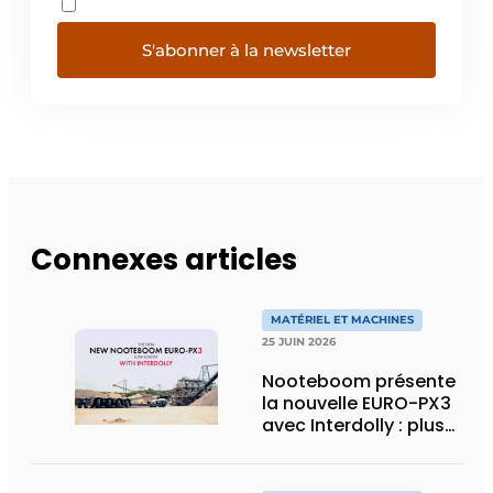
S'abonner à la newsletter
Connexes articles
MATÉRIEL ET MACHINES
25 JUIN 2026
Nooteboom présente
la nouvelle EURO-PX3
avec Interdolly : plus
de charge utile, plus
de flexibilité pour le
transport spécial