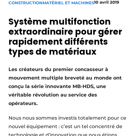
10 avril 2019
CONSTRUCTION
MATÉRIEL ET MACHINES
Termes et conditions
Video’s
Système multifonction
extraordinaire pour gérer
rapidement différents
Construction bois
types de matériaux
Contrôle d’accès
Les créateurs du premier concasseur à
Éclairage
mouvement multiple breveté au monde ont
conçu la série innovante MB-HDS, une
Fondations
véritable révolution au service des
Façades
opérateurs.
Géotextiles
Nous nous sommes investis totalement pour ce
nouvel équipement : c’est un tel concentré de
Infrastructures souterraines et égouttage
technologie et d’innovation que nous étions