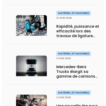
de charge utile, plus
de flexibilité pour le
transport spécial
MATÉRIEL ET MACHINES
12 JUIN 2026
Rapidité, puissance et
efficacité lors des
travaux de ligature
d’acier d’armature
MATÉRIEL ET MACHINES
3 JUIN 2026
Mercedes-Benz
Trucks élargit sa
gamme de camions
électriques avec une
nouvelle variante
eActros Lowliner
MATÉRIEL ET MACHINES
2 JUIN 2026
Une nouvelle ère pour