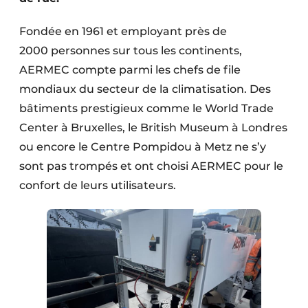
Protection solaire
Fondée en 1961 et employant près de
Rénovation
2000 personnes sur tous les continents,
AERMEC compte parmi les chefs de file
Sécurité incendie
mondiaux du secteur de la climatisation. Des
Software
bâtiments prestigieux comme le World Trade
Center à Bruxelles, le British Museum à Londres
Techniques ferroviaires
ou encore le Centre Pompidou à Metz ne s’y
sont pas trompés et ont choisi AERMEC pour le
Travaux ferroviaires
confort de leurs utilisateurs.