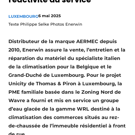
Termes et conditions
6 mai 2025
LUXEMBOURG
Video’s
Texte Philippe Selke Photos Enerwin
Distributeur de la marque AERMEC depuis
Construction bois
2010, Enerwin assure la vente, l’entretien et la
réparation du matériel du spécialiste italien
Contrôle d’accès
de la climatisation pour la Belgique et le
Éclairage
Grand-Duché de Luxembourg. Pour le projet
Unicity de Thomas & Piron à Luxembourg, la
Fondations
PME familiale basée dans le Zoning Nord de
Façades
Wavre a fourni et mis en service un groupe
d’eau glacée de la gamme WRL destiné à la
Géotextiles
climatisation des commerces situés au rez-
de-chaussée de l’immeuble résidentiel à front
Infrastructures souterraines et égouttage
de rue.