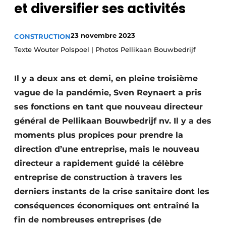
et diversifier ses activités
Termes et conditions
Video’s
23 novembre 2023
CONSTRUCTION
Texte Wouter Polspoel | Photos Pellikaan Bouwbedrijf
Construction bois
Il y a deux ans et demi, en pleine troisième
vague de la pandémie, Sven Reynaert a pris
Contrôle d’accès
ses fonctions en tant que nouveau directeur
général de Pellikaan Bouwbedrijf nv. Il y a des
Éclairage
moments plus propices pour prendre la
Fondations
direction d’une entreprise, mais le nouveau
directeur a rapidement guidé la célèbre
Façades
entreprise de construction à travers les
Géotextiles
derniers instants de la crise sanitaire dont les
conséquences économiques ont entraîné la
Infrastructures souterraines et égouttage
fin de nombreuses entreprises (de