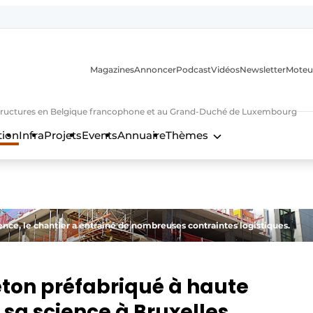
Magazines
Annoncer
Podcast
Vidéos
Newsletter
Moteu
nfrastructures en Belgique francophone et au Grand-Duché de Luxembourg
tion
Infra
Projets
Events
Annuaire
Thèmes
n
cience, le chantier a entraîné de nombreuses contraintes logistiques.
éton préfabriqué à haute
 sa science à Bruxelles