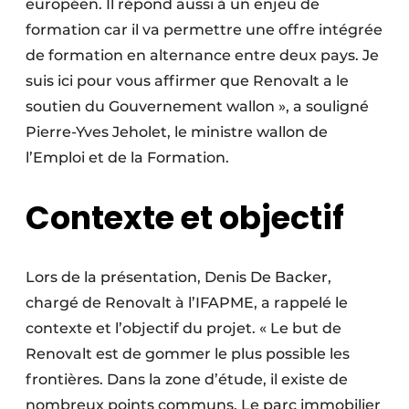
européen. Il répond aussi à un enjeu de
Protection solaire
formation car il va permettre une offre intégrée
de formation en alternance entre deux pays. Je
Rénovation
suis ici pour vous affirmer que Renovalt a le
Sécurité incendie
soutien du Gouvernement wallon », a souligné
Pierre-Yves Jeholet, le ministre wallon de
Software
l’Emploi et de la Formation.
Techniques ferroviaires
Contexte et objectif
Travaux ferroviaires
Lors de la présentation, Denis De Backer,
chargé de Renovalt à l’IFAPME, a rappelé le
contexte et l’objectif du projet. « Le but de
Renovalt est de gommer le plus possible les
frontières. Dans la zone d’étude, il existe de
nombreux points communs. Le parc immobilier