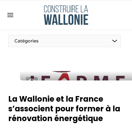
Contact
Contact direct
Emploi
Catégories
Enregistrer une offre d’emploi
Entreprises
Merci de votre inscription
S’inscrire
Home
Meest gelezen
Newsletter
La Wallonie et la France
Podcasts
s’associent pour former à la
Privacy / Cookie statement
rénovation énergétique
S’inscrire à l’événement
S’inscrire