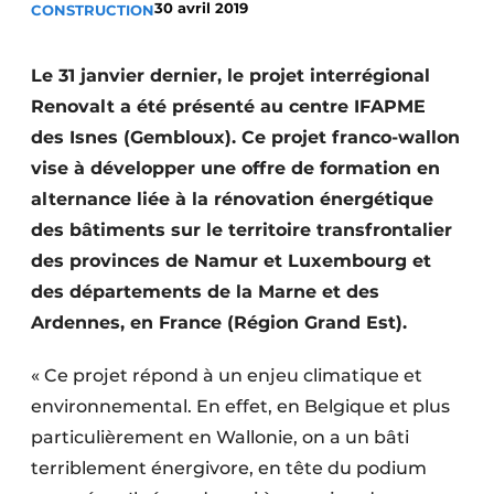
30 avril 2019
CONSTRUCTION
Termes et conditions
Video’s
Le 31 janvier dernier, le projet interrégional
Renovalt a été présenté au centre IFAPME
des Isnes (Gembloux). Ce projet franco-wallon
vise à développer une offre de formation en
Construction bois
alternance liée à la rénovation énergétique
Contrôle d’accès
des bâtiments sur le territoire transfrontalier
des provinces de Namur et Luxembourg et
Éclairage
des départements de la Marne et des
Fondations
Ardennes, en France (Région Grand Est).
Façades
« Ce projet répond à un enjeu climatique et
environnemental. En effet, en Belgique et plus
Géotextiles
particulièrement en Wallonie, on a un bâti
Infrastructures souterraines et égouttage
terriblement énergivore, en tête du podium