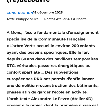
Termes et conditions
18 décembre 2025
CONSTRUCTION
Video’s
Texte Philippe Selke Photos Atelier 4D & Dherte
A Mons, l’école fondamentale d’enseignement
Construction bois
spécialisé de la Communauté française
« L’arbre Vert » accueille environ 200 enfants
Contrôle d’accès
ayant des besoins spécifiques. Elle le fait
Éclairage
depuis 60 ans dans des pavillons temporaires
RTG, véritables passoires énergétiques au
Fondations
confort spartiate … Des subventions
Façades
européennes PRR ont permis d’enfin lancer
une démolition-reconstruction des bâtiments,
Géotextiles
phasée afin de garder l’école en activité.
L’architecte Alexandre Le Fevre (Atelier 4D)
Infrastructures souterraines et égouttage
présente le projet, dont la première phase est