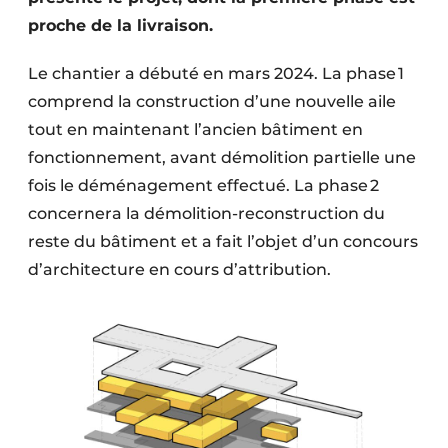
Protection solaire
proche de la livraison.
Rénovation
Le chantier a débuté en mars 2024. La phase 1
comprend la construction d’une nouvelle aile
Sécurité incendie
tout en maintenant l’ancien bâtiment en
Software
fonctionnement, avant démolition partielle une
fois le déménagement effectué. La phase 2
Techniques ferroviaires
concernera la démolition-reconstruction du
reste du bâtiment et a fait l’objet d’un concours
Travaux ferroviaires
d’architecture en cours d’attribution.