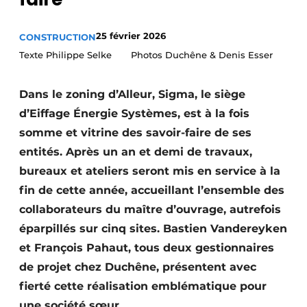
Termes et conditions
25 février 2026
CONSTRUCTION
Video’s
Texte Philippe Selke Photos Duchêne & Denis Esser
Dans le zoning d’Alleur, Sigma, le siège
Construction bois
d’Eiffage Énergie Systèmes, est à la fois
somme et vitrine des savoir-faire de ses
Contrôle d’accès
entités. Après un an et demi de travaux,
Éclairage
bureaux et ateliers seront mis en service à la
fin de cette année, accueillant l’ensemble des
Fondations
collaborateurs du maître d’ouvrage, autrefois
Façades
éparpillés sur cinq sites. Bastien Vandereyken
et François Pahaut, tous deux gestionnaires
Géotextiles
de projet chez Duchêne, présentent avec
fierté cette réalisation emblématique pour
Infrastructures souterraines et égouttage
une société sœur.