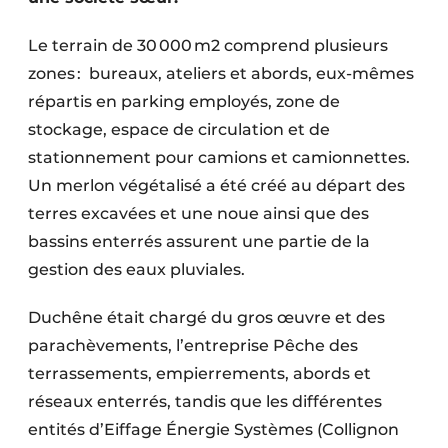
Protection solaire
Le terrain de 30 000 m2 comprend plusieurs
Rénovation
zones : bureaux, ateliers et abords, eux-mêmes
répartis en parking employés, zone de
Sécurité incendie
stockage, espace de circulation et de
Software
stationnement pour camions et camionnettes.
Un merlon végétalisé a été créé au départ des
Techniques ferroviaires
terres excavées et une noue ainsi que des
bassins enterrés assurent une partie de la
Travaux ferroviaires
gestion des eaux pluviales.
Duchêne était chargé du gros œuvre et des
parachèvements, l’entreprise Pêche des
terrassements, empierrements, abords et
réseaux enterrés, tandis que les différentes
entités d’Eiffage Énergie Systèmes (Collignon